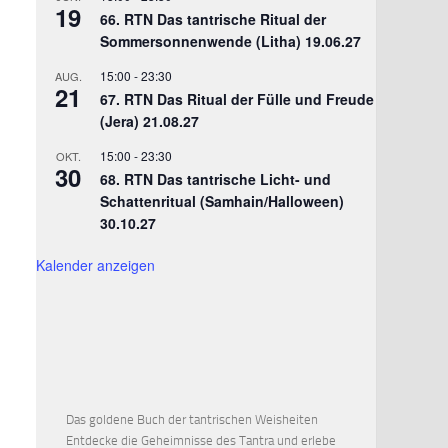
19
66. RTN Das tantrische Ritual der
Sommersonnenwende (Litha) 19.06.27
15:00
-
23:30
AUG.
21
67. RTN Das Ritual der Fülle und Freude
(Jera) 21.08.27
15:00
-
23:30
OKT.
30
68. RTN Das tantrische Licht- und
Schattenritual (Samhain/Halloween)
30.10.27
Kalender anzeigen
Das goldene Buch der tantrischen Weisheiten
Entdecke die Geheimnisse des Tantra und erlebe