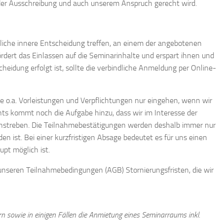
 der Ausschreibung und auch unserem Anspruch gerecht wird.
rkliche innere Entscheidung treffen, an einem der angebotenen
rdert das Einlassen auf die Seminarinhalte und erspart ihnen und
eidung erfolgt ist, sollte die verbindliche Anmeldung per Online-
e o.a. Vorleistungen und Verpflichtungen nur eingehen, wenn wir
ts kommt noch die Aufgabe hinzu, dass wir im Interesse der
anstreben. Die Teilnahmebestätigungen werden deshalb immer nur
n ist. Bei einer kurzfristigen Absage bedeutet es für uns einen
upt möglich ist.
n unseren Teilnahmebedingungen (AGB) Stornierungsfristen, die wir
rn sowie in einigen Fällen die Anmietung eines Seminarraums inkl.