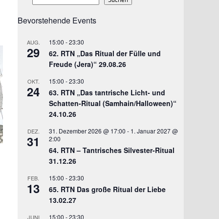
Bevorstehende Events
15:00
-
23:30
AUG.
29
62. RTN „Das Ritual der Fülle und
Freude (Jera)“ 29.08.26
15:00
-
23:30
OKT.
24
63. RTN „Das tantrische Licht- und
Schatten-Ritual (Samhain/Halloween)“
24.10.26
31. Dezember 2026 @ 17:00
-
1. Januar 2027 @
DEZ.
31
2:00
64. RTN – Tantrisches Silvester-Ritual
31.12.26
15:00
-
23:30
FEB.
13
65. RTN Das große Ritual der Liebe
13.02.27
15:00
-
23:30
JUNI