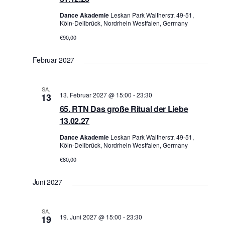
a
i
Dance Akademie
Leskan Park Waltherstr. 49-51,
t
c
Köln-Dellbrück, Nordrhein Westfalen, Germany
i
h
€90,00
o
t
n
Februar 2027
e
n
SA.
,
13. Februar 2027 @ 15:00
-
23:30
13
N
65. RTN Das große Ritual der Liebe
a
13.02.27
v
Dance Akademie
Leskan Park Waltherstr. 49-51,
i
Köln-Dellbrück, Nordrhein Westfalen, Germany
g
€80,00
a
Juni 2027
t
i
SA.
o
19. Juni 2027 @ 15:00
-
23:30
19