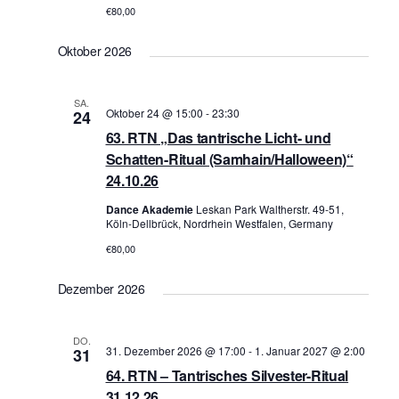
t
€80,00
u
u
n
Oktober 2026
n
g
g
A
n
e
SA.
Oktober 24 @ 15:00
-
23:30
24
s
n
63. RTN „Das tantrische Licht- und
i
S
Schatten-Ritual (Samhain/Halloween)“
c
u
24.10.26
h
c
Dance Akademie
Leskan Park Waltherstr. 49-51,
t
h
Köln-Dellbrück, Nordrhein Westfalen, Germany
e
e
€80,00
n
u
-
Dezember 2026
n
N
d
a
DO.
A
v
31. Dezember 2026 @ 17:00
-
1. Januar 2027 @ 2:00
31
n
i
64. RTN – Tantrisches Silvester-Ritual
s
g
31.12.26