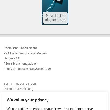
Rheinische TantraNacht
Ralf Lieder Seminare & Medien
Hauweg 47
41066 Mönchengladbach
mail(at)rheinische-tantranacht.de
Teilnahmebedingungen
Datenschutzerklärung
Cookie-Richtlinien
Kontakt & Impressum
We value your privacy
We use cookies to enhance your browsing experience, serve