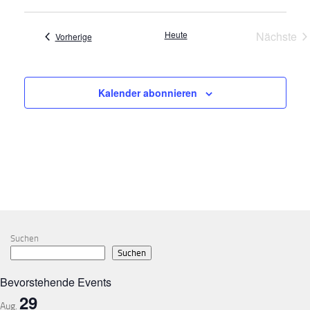
Heute
Nächste
Veranstaltungen
Vorherige
Verans
Kalender abonnieren
Suchen
Suchen
Bevorstehende Events
29
Aug.