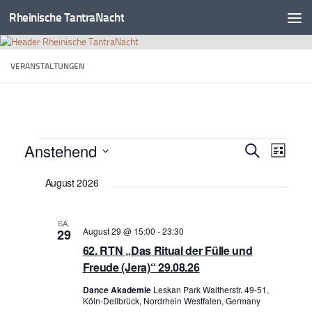
Rheinische TantraNacht
Zum Inhalt springen
VERANSTALTUNGEN
Veranstaltungen
Anstehend
V
V
Suche
Liste
e
e
Datum
August 2026
r
wählen.
r
a
a
n
n
SA.
August 29 @ 15:00
-
23:30
29
s
s
62. RTN „Das Ritual der Fülle und
t
t
Freude (Jera)“ 29.08.26
a
a
l
Dance Akademie
Leskan Park Waltherstr. 49-51,
l
Köln-Dellbrück, Nordrhein Westfalen, Germany
t