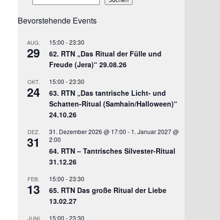
Bevorstehende Events
15:00
-
23:30
AUG.
29
62. RTN „Das Ritual der Fülle und
Freude (Jera)“ 29.08.26
15:00
-
23:30
OKT.
24
63. RTN „Das tantrische Licht- und
Schatten-Ritual (Samhain/Halloween)“
24.10.26
31. Dezember 2026 @ 17:00
-
1. Januar 2027 @
DEZ.
31
2:00
64. RTN – Tantrisches Silvester-Ritual
31.12.26
15:00
-
23:30
FEB.
13
65. RTN Das große Ritual der Liebe
13.02.27
15:00
-
23:30
JUNI