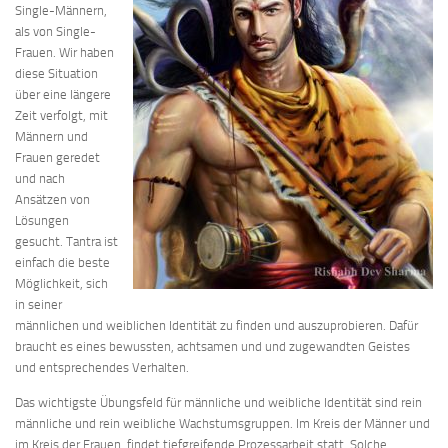
Single-Männern,
als von Single-
Frauen. Wir haben
diese Situation
über eine längere
Zeit verfolgt, mit
Männern und
Frauen geredet
und nach
Ansätzen von
Lösungen
gesucht. Tantra ist
einfach die beste
Möglichkeit, sich
in seiner
männlichen und weiblichen Identität zu finden und auszuprobieren. Dafür
braucht es eines bewussten, achtsamen und und zugewandten Geistes
und entsprechendes Verhalten.
Das wichtigste Übungsfeld für männliche und weibliche Identität sind rein
männliche und rein weibliche Wachstumsgruppen. Im Kreis der Männer und
im Kreis der Frauen, findet tiefgreifende Prozessarbeit statt. Solche