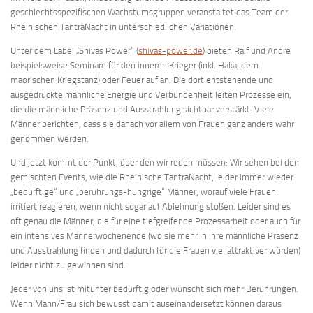
geschlechtsspezifischen Wachstumsgruppen veranstaltet das Team der
Rheinischen TantraNacht in unterschiedlichen Variationen.
Unter dem Label „Shivas Power“ (
shivas-power.de
) bieten Ralf und André
beispielsweise Seminare für den inneren Krieger (inkl. Haka, dem
maorischen Kriegstanz) oder Feuerlauf an. Die dort entstehende und
ausgedrückte männliche Energie und Verbundenheit leiten Prozesse ein,
die die männliche Präsenz und Ausstrahlung sichtbar verstärkt. Viele
Männer berichten, dass sie danach vor allem von Frauen ganz anders wahr
genommen werden.
Und jetzt kommt der Punkt, über den wir reden müssen: Wir sehen bei den
gemischten Events, wie die Rheinische TantraNacht, leider immer wieder
„bedürftige“ und „berührungs-hungrige“ Männer, worauf viele Frauen
irritiert reagieren, wenn nicht sogar auf Ablehnung stoßen. Leider sind es
oft genau die Männer, die für eine tiefgreifende Prozessarbeit oder auch für
ein intensives Männerwochenende (wo sie mehr in ihre männliche Präsenz
und Ausstrahlung finden und dadurch für die Frauen viel attraktiver würden)
leider nicht zu gewinnen sind.
Jeder von uns ist mitunter bedürftig oder wünscht sich mehr Berührungen.
Wenn Mann/Frau sich bewusst damit auseinandersetzt können daraus