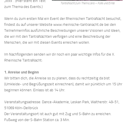
„xxxx“. (Hier steht ein Text
TantraNacht zum Thema Jera – Fülle und Ernte
zum Thema des Events.)
Wenn du zum ersten Mal ein Event der Rheinischen TantraNacht besuchst,
findest du auf unserer Website www.rheinische-tantranacht.de bei den
Teilnehmerinfos ausführliche Beschreibungen unserer Visionen und Ideen,
die wir mit den TantraNächten verfolgen und eine Beschreibung der
Menschen, die wir mit diesen Events erreichen wollen.
Im Nachfolgenden senden wir dir noch ein paar wichtige Infos für die X.
Rheinische TantraNacht:
1. Anreise und Beginn
Wir bitten dich, die Anreise so zu planen, dass du rechtzeitig da bist
(Umkleide- und Begrüßungszeit einrechnen), damit wir pünktlich um 15 Uhr
beginnen können. Einlass ist ab 14 Uhr.
Veranstaltungsadresse: Dance-Akademie, Leskan Park, Waltherstr. 49-51,
51069 Köln-Dellbrück
Der Veranstaltungsort ist auch gut mit Zug und S-Bahn zu erreichen.
Fußweg von der S-Bahn Station ca. 3 Min.