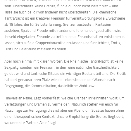
sein. Überschreite keine Grenze, für die du noch nicht bereit bist – und
lasse sie auch bei dir von anderen nicht überschreiten. Die Rheinische
TantraNacht ist ein kreativer Freiraum für verantwortungsvolle Erwachsene
ab 18 Jahre, der für Selbsterfahrung, Grenzen austesten, Fantasien
ausleben, Spaß und Freude miteinander und füreinander geschaffen wird.
Ihr seid eingeladen, Freunde zu treffen, neue Freundschaften entstehen zu
lassen, sich auf die Gruppendynamik einzulassen und Sinnlichkeit, Erotik,
Lust und Feierlaune mit allen zu teilen.
Aber noch einmal mit klaren Worten: Die Rheinische TantraNacht ist keine
Sexparty, sondern ein Freiraum, in dem eine natürliche Ganzheitlichkeit
gelebt wird und tantrische Rituale ein wichtiger Bestandteil sind. Die Erotik
hat dort genauso ihren Platz wie die Lebensfreude, der Wunsch nach
Begegnung, die Kommunikation, das leibliche Wohl usw.
Hinweis an Paare: Legt vorher fest, welche Grenzen ihr einhalten wollt, um
Verletzungen und Dramen zu vermeiden. Natürlich stehen wir euch für
Ratschläge zur Verfügung; dies ist aber ein Abend um Spaß zu haben ohne
einen therapeutischen Kontext. Unsere Empfehlung: die Grenze liegt dort,
wo der erste Partner „Nein“ sagt.