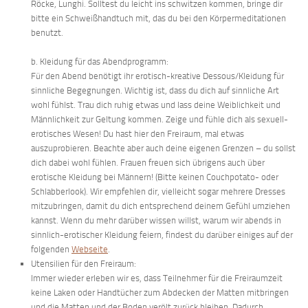
Röcke, Lunghi. Solltest du leicht ins schwitzen kommen, bringe dir
bitte ein Schweißhandtuch mit, das du bei den Körpermeditationen
benutzt.
b. Kleidung für das Abendprogramm:
Für den Abend benötigt ihr erotisch-kreative Dessous/Kleidung für
sinnliche Begegnungen. Wichtig ist, dass du dich auf sinnliche Art
wohl fühlst. Trau dich ruhig etwas und lass deine Weiblichkeit und
Männlichkeit zur Geltung kommen. Zeige und fühle dich als sexuell-
erotisches Wesen! Du hast hier den Freiraum, mal etwas
auszuprobieren. Beachte aber auch deine eigenen Grenzen – du sollst
dich dabei wohl fühlen. Frauen freuen sich übrigens auch über
erotische Kleidung bei Männern! (Bitte keinen Couchpotato- oder
Schlabberlook). Wir empfehlen dir, vielleicht sogar mehrere Dresses
mitzubringen, damit du dich entsprechend deinem Gefühl umziehen
kannst. Wenn du mehr darüber wissen willst, warum wir abends in
sinnlich-erotischer Kleidung feiern, findest du darüber einiges auf der
folgenden
Webseite
.
Utensilien für den Freiraum:
Immer wieder erleben wir es, dass Teilnehmer für die Freiraumzeit
keine Laken oder Handtücher zum Abdecken der Matten mitbringen
und die Matten und der Boden verölt zurück bleiben. Dadurch