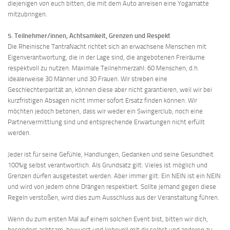
diejenigen von euch bitten, die mit dem Auto anreisen eine Yogamatte
mitzubringen.
5. Teilnehmer/innen, Achtsamkeit, Grenzen und Respekt
Die Rheinische TantraNacht richtet sich an erwachsene Menschen mit
Eigenverantwortung, die in der Lage sind, die angebotenen Freiräume
respektvoll zu nutzen. Maximale Teilnehmerzahl: 60 Menschen, d.h.
idealerweise 30 Männer und 30 Frauen. Wir streben eine
Geschlechterparität an, können diese aber nicht garantieren, weil wir bei
kurzfristigen Absagen nicht immer sofort Ersatz finden können. Wir
möchten jedoch betonen, dass wir weder ein Swingerclub, noch eine
Partnervermittlung sind und entsprechende Erwartungen nicht erfüllt
werden.
Jeder ist für seine Gefühle, Handlungen, Gedanken und seine Gesundheit
100%ig selbst verantwortlich. Als Grundsatz gilt: Vieles ist möglich und
Grenzen dürfen ausgetestet werden. Aber immer gilt: Ein NEIN ist ein NEIN
und wird von jedem ohne Drängen respektiert. Sollte jemand gegen diese
Regeln verstoßen, wird dies zum Ausschluss aus der Veranstaltung führen.
Wenn du zum ersten Mal auf einem solchen Event bist, bitten wir dich,
besonders achtsam, bewusst und liebevoll mit dir selbst und anderen zu