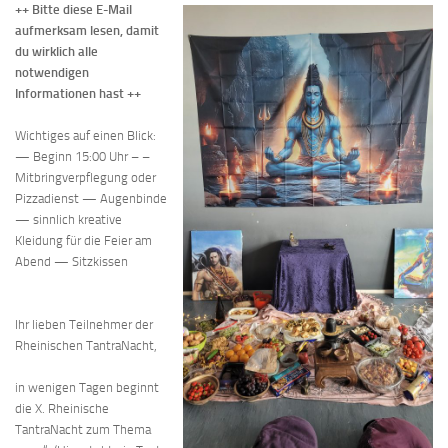
++ Bitte diese E-Mail
aufmerksam lesen, damit
du wirklich alle
notwendigen
Informationen hast ++
Wichtiges auf einen Blick:
— Beginn 15:00 Uhr – –
Mitbringverpflegung oder
Pizzadienst — Augenbinde
— sinnlich kreative
Kleidung für die Feier am
Abend — Sitzkissen
Ihr lieben Teilnehmer der
Rheinischen TantraNacht,
in wenigen Tagen beginnt
die X. Rheinische
TantraNacht zum Thema