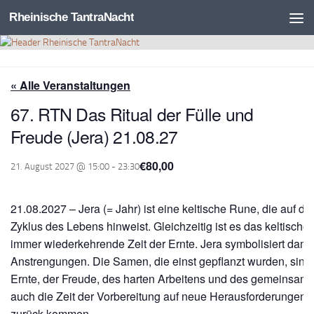
Rheinische TantraNacht
Zum Inhalt springen
« Alle Veranstaltungen
67. RTN Das Ritual der Fülle und
Freude (Jera) 21.08.27
€80,00
21. August 2027 @ 15:00
-
23:30
21.08.2027 – Jera (= Jahr) ist eine keltische Rune, die auf d
Zyklus des Lebens hinweist. Gleichzeitig ist es das keltisc
immer wiederkehrende Zeit der Ernte. Jera symbolisiert damit
Anstrengungen. Die Samen, die einst gepflanzt wurden, sind je
Ernte, der Freude, des harten Arbeitens und des gemeinsame
auch die Zeit der Vorbereitung auf neue Herausforderungen. W
zurück kommen.