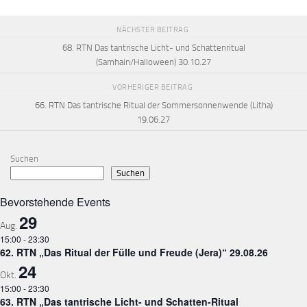
NÄCHSTER BEITRAG
68. RTN Das tantrische Licht- und Schattenritual
(Samhain/Halloween) 30.10.27
VORHERIGER BEITRAG
66. RTN Das tantrische Ritual der Sommersonnenwende (Litha)
19.06.27
Suchen
Suchen
Bevorstehende Events
29
Aug.
15:00
-
23:30
62. RTN „Das Ritual der Fülle und Freude (Jera)“ 29.08.26
24
Okt.
15:00
-
23:30
63. RTN „Das tantrische Licht- und Schatten-Ritual