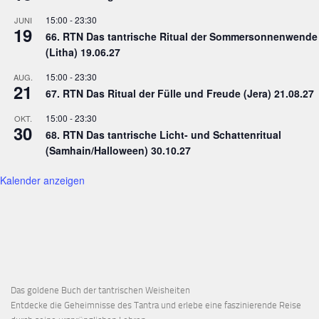
15:00
-
23:30
JUNI
19
66. RTN Das tantrische Ritual der Sommersonnenwende
(Litha) 19.06.27
15:00
-
23:30
AUG.
21
67. RTN Das Ritual der Fülle und Freude (Jera) 21.08.27
15:00
-
23:30
OKT.
30
68. RTN Das tantrische Licht- und Schattenritual
(Samhain/Halloween) 30.10.27
Kalender anzeigen
Das goldene Buch der tantrischen Weisheiten
Entdecke die Geheimnisse des Tantra und erlebe eine faszinierende Reise