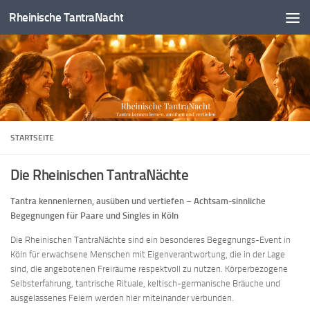
Rheinische TantraNacht
Zum Inhalt springen
STARTSEITE
Die Rheinischen TantraNächte
Tantra kennenlernen, ausüben und vertiefen – Achtsam-sinnliche
Begegnungen für Paare und Singles in Köln
Die Rheinischen TantraNächte sind ein besonderes Begegnungs-Event in
Köln für erwachsene Menschen mit Eigenverantwortung, die in der Lage
sind, die angebotenen Freiräume respektvoll zu nutzen. Körperbezogene
Selbsterfahrung, tantrische Rituale, keltisch-germanische Bräuche und
ausgelassenes Feiern werden hier miteinander verbunden.