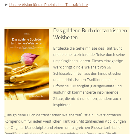
►
Unsere Vision für die Rheinischen TantraNächte
Das goldene Buch der tantrischen
Weisheiten
Entdecke die Geheimnisse des Tantra und
erlebe eine faszinierende Reise durch seine
ursprünglichen Lehren. Dieses einzigartige
Werk bringt dir die Weisheit von 66
Schlüsselschriften aus den hinduistischen
und buddhistischen Traditionen näher.
Erforsche 108 sorgfältig ausgewählte und
ausführlich kommentierte inspirierende
Zitate, die nicht nur lehren, sondern auch
inspirieren.
„Das goldene Buch der tantrischen Weisheiten“ ist ein unverzichtbares
Kompendium für jeden westlichen Tantriker. Mit zahlreichen Abbildungen
der Original-Manuskripte und einem umfangreichen Glossar tantrischer
Begriffe bietet dieses Buch eine unvergleichliche Ressource. Die oft