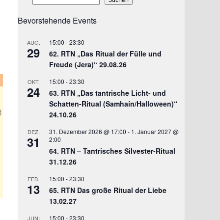
Bevorstehende Events
15:00
-
23:30
AUG.
29
62. RTN „Das Ritual der Fülle und
Freude (Jera)“ 29.08.26
15:00
-
23:30
OKT.
24
63. RTN „Das tantrische Licht- und
Schatten-Ritual (Samhain/Halloween)“
d
24.10.26
31. Dezember 2026 @ 17:00
-
1. Januar 2027 @
DEZ.
31
2:00
64. RTN – Tantrisches Silvester-Ritual
31.12.26
15:00
-
23:30
FEB.
13
65. RTN Das große Ritual der Liebe
13.02.27
15:00
-
23:30
JUNI