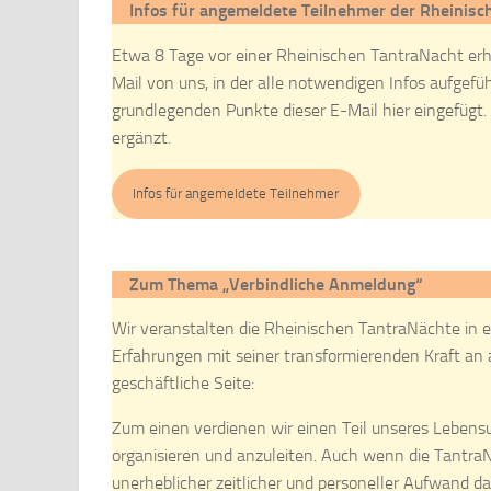
Infos für angemeldete Teilnehmer der Rheinis
Etwa 8 Tage vor einer Rheinischen TantraNacht er
Mail von uns, in der alle notwendigen Infos aufgefüh
grundlegenden Punkte dieser E-Mail hier eingefügt
ergänzt.
Infos für angemeldete Teilnehmer
Zum Thema „Verbindliche Anmeldung“
Wir veranstalten die Rheinischen TantraNächte in e
Erfahrungen mit seiner transformierenden Kraft an
geschäftliche Seite:
Zum einen verdienen wir einen Teil unseres Lebensu
organisieren und anzuleiten. Auch wenn die TantraN
unerheblicher zeitlicher und personeller Aufwand da