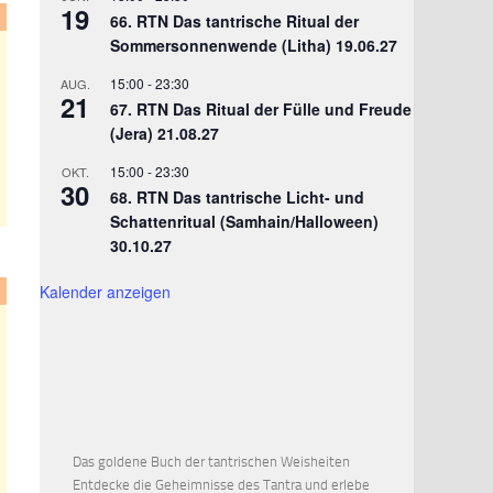
19
66. RTN Das tantrische Ritual der
Sommersonnenwende (Litha) 19.06.27
15:00
-
23:30
AUG.
21
67. RTN Das Ritual der Fülle und Freude
(Jera) 21.08.27
15:00
-
23:30
OKT.
30
68. RTN Das tantrische Licht- und
Schattenritual (Samhain/Halloween)
30.10.27
Kalender anzeigen
Das goldene Buch der tantrischen Weisheiten
Entdecke die Geheimnisse des Tantra und erlebe