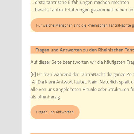
… erste tantrische Erfahrungen machen möchten
… bereits Tantra-Erfahrungen gesammelt haben und
Für welche Menschen sind die Rheinischen TantraNächte 
Fragen und Antworten zu den Rheinischen Tan
Auf dieser Seite beantworten wir die häufigsten Fra
[F] Ist man während der TantraNacht die ganze Zeit
[A] Die klare Antwort lautet: Nein. Natürlich spielt d
alle von uns angeleiteten Rituale oder Strukturen f
als offenherzig.
Fragen und Antworten