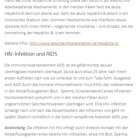
meist Bettruhe, körperliche Schonung sowie den Verzicht auf Alkohol und
leberbelastende Medikamente. In den meisten Fällen heilt die akute
Hepatitis B dann von alleine aus. Geht die akute Hepatitis B jedoch in ein
chronisches Stadium über, kommen Medikamente wie Interferon sowie
spezielle Anti-Viren-Mittel – sogenannte Virustatika – zum Einsatz, die die
Vermehrung der Hepatitis-B-Viren hemmen.
Weitere Infos:
http://www.geschlechtskrankheiten.de/hepatitis-b/
HIV-Infektion und AIDS
Die Immunschwächekrankheit AIDS ist die gefährlichste sexuell
übertragbare Krankheit überhaupt, da sie auch etwa 25 Jahre nach ihrem
ersten Auftreten nach wie vor unheilbar ist und zum Tode führt. Ausgelöst
wird AIDS durch das Humane Immundefizienz-Virus (HIV), das insbesondere
in den Körperflüssigkeiten (Blut, Sperma, Scheidensekret) eines Infizierten
hochkonzentriert vorkommt und in den meisten Fällen durch
ungeschützten Geschlechtsverkehr übertragen wird. Eine HIV-Infektion
schädigt nach und nach das Abwehrsystem des Infizierten und geht im
späten Stadium schließlich in die tödlich verlaufende Krankheit AIDS über.
Ansteckung:
Die Infektion mit HIV erfolgt durch direkten Kontakt mit den
Körperflüssigkeiten eines bereits HIV-Infizierten, etwa mit Blut, Sperma,