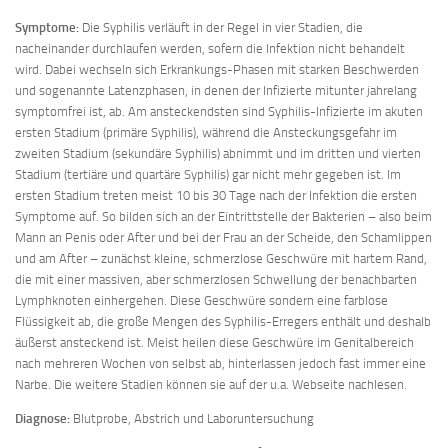
Symptome:
Die Syphilis verläuft in der Regel in vier Stadien, die
nacheinander durchlaufen werden, sofern die Infektion nicht behandelt
wird. Dabei wechseln sich Erkrankungs-Phasen mit starken Beschwerden
und sogenannte Latenzphasen, in denen der Infizierte mitunter jahrelang
symptomfrei ist, ab. Am ansteckendsten sind Syphilis-Infizierte im akuten
ersten Stadium (primäre Syphilis), während die Ansteckungsgefahr im
zweiten Stadium (sekundäre Syphilis) abnimmt und im dritten und vierten
Stadium (tertiäre und quartäre Syphilis) gar nicht mehr gegeben ist. Im
ersten Stadium treten meist 10 bis 30 Tage nach der Infektion die ersten
Symptome auf. So bilden sich an der Eintrittstelle der Bakterien – also beim
Mann an Penis oder After und bei der Frau an der Scheide, den Schamlippen
und am After – zunächst kleine, schmerzlose Geschwüre mit hartem Rand,
die mit einer massiven, aber schmerzlosen Schwellung der benachbarten
Lymphknoten einhergehen. Diese Geschwüre sondern eine farblose
Flüssigkeit ab, die große Mengen des Syphilis-Erregers enthält und deshalb
äußerst ansteckend ist. Meist heilen diese Geschwüre im Genitalbereich
nach mehreren Wochen von selbst ab, hinterlassen jedoch fast immer eine
Narbe. Die weitere Stadien können sie auf der u.a. Webseite nachlesen.
Diagnose:
Blutprobe, Abstrich und Laboruntersuchung