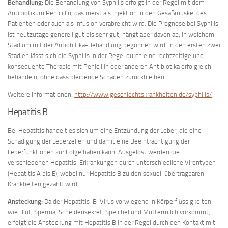
Behandlung:
Die Behandlung von Syphilis erfolgt in der Regel mit dem
Antibiotikum Penicillin, das meist als Injektion in den Gesäßmuskel des
Patienten oder auch als Infusion verabreicht wird. Die Prognose bei Syphilis
ist heutzutage generell gut bis sehr gut, hängt aber davon ab, in welchem
Stadium mit der Antiobitika-Behandlung begonnen wird. In den ersten zwei
Stadien lässt sich die Syphilis in der Regel durch eine rechtzeitige und
konsequente Therapie mit Penicillin oder anderen Antibiotika erfolgreich
behandeln, ohne dass bleibende Schäden zurückbleiben.
Weitere Informationen:
http://www.geschlechtskrankheiten.de/syphilis/
Hepatitis B
Bei Hepatitis handelt es sich um eine Entzündung der Leber, die eine
Schädigung der Leberzellen und damit eine Beeinträchtigung der
Leberfunktionen zur Folge haben kann. Ausgelöst werden die
verschiedenen Hepatitis-Erkrankungen durch unterschiedliche Virentypen
(Hepatitis A bis E), wobei nur Hepatitis B zu den sexuell übertragbaren
Krankheiten gezählt wird.
Ansteckung:
Da der Hepatitis-B-Virus vorwiegend in Körperflüssigkeiten
wie Blut, Sperma, Scheidensekret, Speichel und Muttermilch vorkommt,
erfolgt die Ansteckung mit Hepatitis B in der Regel durch den Kontakt mit