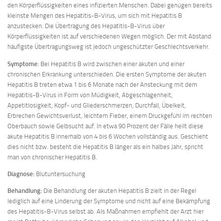
den Körperflüssigkeiten eines infizierten Menschen. Dabei genügen bereits
kleinste Mengen des Hepatitis-B-Virus, um sich mit Hepatitis B
anzustecken. Die Übertragung des Hepatitis-B-Virus über
Körperflüssigkeiten ist auf verschiedenen Wegen möglich. Der mit Abstand
häufigste Übertragungsweg ist jedoch ungeschützter Geschlechtsverkehr.
Symptome:
Bei Hepatitis B wird zwischen einer akuten und einer
chronischen Erkrankung unterschieden. Die ersten Symptome der akuten
Hepatitis B treten etwa 1 bis 6 Monate nach der Ansteckung mit dem
Hepatitis-B-Virus in Form von Müdigkeit, Abgeschlagenheit,
Appetitlosigkeit, Kopf- und Gliederschmerzen, Durchfall, Übelkeit,
Erbrechen Gewichtsverlust, leichtem Fieber, einem Druckgefühl im rechten
Oberbauch sowie Gelbsucht auf. In etwa 90 Prozent der Fälle heilt diese
akute Hepatitis B innerhalb von 4 bis 6 Wochen vollständig aus. Geschieht
dies nicht bzw. besteht die Hepatitis B länger als ein halbes Jahr, spricht
man von chronischer Hepatitis B.
Diagnose:
Blutuntersuchung
Behandlung:
Die Behandlung der akuten Hepatitis B zielt in der Regel
lediglich auf eine Linderung der Symptome und nicht auf eine Bekämpfung
des Hepatitis-B-Virus selbst ab. Als Maßnahmen empfiehlt der Arzt hier