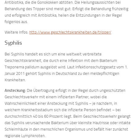
Antibiotika, die die Gonokokken abtöten. Die Heilungsaussichten bei
Behandlung des Tripper sind meist gut: Erfolgt die Behandlung frühzeitig
und erfolgreich mit Antibiotika, heilen die Entzündungen in der Regel
folgenlos aus.
Weitere Infos:
http://www.geschlechtskrankheiten.de/tripper/
Syphilis
Bei Syphilis handelt es sich um eine weltweit verbreitete
Geschlechtskrankheit, die durch eine Infektion mit dem Bakterium
Treponema pallidum ausgelöst wird. Laut Infektionsschutzgesetz vom 1.
Januar 2011 gehört Syphilis in Deutschland zu den meldepflichtigen
Krankheiten.
Ansteckung:
Die Übertragung erfolgt in der Regel durch ungeschützten
Geschlechtsverkehr mit einem infizierten Partner, wobei die
Wahrscheinlichkeit einer Ansteckung mit Syphilis – je nachdem, in
welchem Krankheitsstadium sich die infizierte Person befindet – bei
durchschnittlich 40 bis 60 Prozent liegt. Beim Geschlechtsverkehr gelangt
das Syphilis verursachende Bakterium über kleinste Hautrisse oder intakte
Schleimhäute in den menschlichen Organismus und befällt hier zunächst
regionale Lymphknoten.