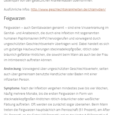
Lebensjahr von den gesetzlichen Krankenkassen übernommen.
Ausführliche Infos:
http://www.geschlechtskrankheiten.de/chlamydien/
Feigwarzen
Feigwarzen – auch Genitalwarzen genannt – sind eine Viruserkrankung im
Genital- und Analbereich, die durch eine Infektion mit sogenannten
humanen Papillomaviren (HPV) hervorgerufen und vorwiegend durch
ungeschützten Geschlechtsverkehr übertragen wird. Dabei handelt es sich
um gutartige Hautwucherungen stecknadelkopfgroßer, rötlich oder
bräunlich gefärbter Knötchen, die sowohl beim Mann als auch bei der Frau
im Intimbereich auftreten können.
Ansteckung:
Vorwiegend über ungeschützten Geschlechtsverkehr, selten
auch über gemeinsam benutzte Handtücher oder Baden mit einer
infizierten Person.
Symptome:
Nach der Infektion vergehen mindestes zwei bis vier Wochen,
häufig mehrere Monate, bis die ersten Feigwarzen in Form von
stecknadelkopfgroßen Knötchen rötlich-bräunlicher oder weißlicher
Färbung auftreten. Oft werden sie zunächst sogar übersehen. Beim Mann
treten die Feigwarzen hauptsächlich am Penisschaft (51 Prozent), am After