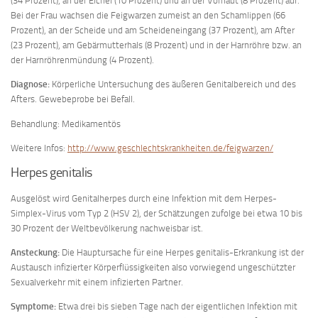
(34 Prozent), an der Eichel (10 Prozent) und an der Vorhaut (8 Prozent) auf.
Bei der Frau wachsen die Feigwarzen zumeist an den Schamlippen (66
Prozent), an der Scheide und am Scheideneingang (37 Prozent), am After
(23 Prozent), am Gebärmutterhals (8 Prozent) und in der Harnröhre bzw. an
der Harnröhrenmündung (4 Prozent).
Diagnose:
Körperliche Untersuchung des äußeren Genitalbereich und des
Afters. Gewebeprobe bei Befall.
Behandlung: Medikamentös
Weitere Infos:
http://www.geschlechtskrankheiten.de/feigwarzen/
Herpes genitalis
Ausgelöst wird Genitalherpes durch eine Infektion mit dem Herpes-
Simplex-Virus vom Typ 2 (HSV 2), der Schätzungen zufolge bei etwa 10 bis
30 Prozent der Weltbevölkerung nachweisbar ist.
Ansteckung:
Die Hauptursache für eine Herpes genitalis-Erkrankung ist der
Austausch infizierter Körperflüssigkeiten also vorwiegend ungeschützter
Sexualverkehr mit einem infizierten Partner.
Symptome:
Etwa drei bis sieben Tage nach der eigentlichen Infektion mit