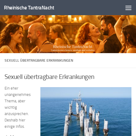
Rheinische TantraNacht
Zum Inhalt springen
SEXUELL ÜBERTRAGBARE ERKRANKUNGEN
Sexuell übertragbare Erkrankungen
Ein eher
unangenehmes
Thema, aber
wichtig
anzusprechen.
Deshalb hier
einige Infos.