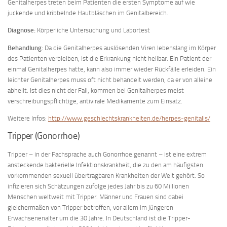
Genitalherpes treten beim Patienten die ersten Symptome auf wie
juckende und kribbelnde Hautbläschen im Genitalbereich.
Diagnose:
Körperliche Untersuchung und Labortest
Behandlung:
Da die Genitalherpes auslösenden Viren lebenslang im Körper
des Patienten verbleiben, ist die Erkrankung nicht heilbar. Ein Patient der
einmal Genitalherpes hatte, kann also immer wieder Rückfälle erleiden. Ein
leichter Genitalherpes muss oft nicht behandelt werden, da er von alleine
abheilt. Ist dies nicht der Fall, kommen bei Genitalherpes meist
verschreibungspflichtige, antivirale Medikamente zum Einsatz.
Weitere Infos:
http://www.geschlechtskrankheiten.de/herpes-genitalis/
Tripper (Gonorrhoe)
Tripper – in der Fachsprache auch Gonorrhoe genannt – ist eine extrem
ansteckende bakterielle Infektionskrankheit, die zu den am häufigsten
vorkommenden sexuell übertragbaren Krankheiten der Welt gehört. So
infizieren sich Schätzungen zufolge jedes Jahr bis zu 60 Millionen
Menschen weltweit mit Tripper. Männer und Frauen sind dabei
gleichermaßen von Tripper betroffen, vor allem im jüngeren
Erwachsenenalter um die 30 Jahre. In Deutschland ist die Tripper-