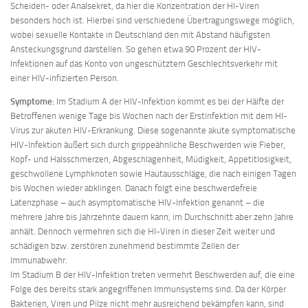
Scheiden- oder Analsekret, da hier die Konzentration der HI-Viren
besonders hoch ist. Hierbei sind verschiedene Übertragungswege möglich,
wobei sexuelle Kontakte in Deutschland den mit Abstand häufigsten
Ansteckungsgrund darstellen. So gehen etwa 90 Prozent der HIV-
Infektionen auf das Konto von ungeschütztem Geschlechtsverkehr mit
einer HIV-infizierten Person.
Symptome:
Im Stadium A der HIV-Infektion kommt es bei der Hälfte der
Betroffenen wenige Tage bis Wochen nach der Erstinfektion mit dem HI-
Virus zur akuten HIV-Erkrankung. Diese sogenannte akute symptomatische
HIV-Infektion äußert sich durch grippeähnliche Beschwerden wie Fieber,
Kopf- und Halsschmerzen, Abgeschlagenheit, Müdigkeit, Appetitlosigkeit,
geschwollene Lymphknoten sowie Hautausschläge, die nach einigen Tagen
bis Wochen wieder abklingen. Danach folgt eine beschwerdefreie
Latenzphase – auch asymptomatische HIV-Infektion genannt – die
mehrere Jahre bis Jahrzehnte dauern kann, im Durchschnitt aber zehn Jahre
anhält. Dennoch vermehren sich die HI-Viren in dieser Zeit weiter und
schädigen bzw. zerstören zunehmend bestimmte Zellen der
Immunabwehr.
Im Stadium B der HIV-Infektion treten vermehrt Beschwerden auf, die eine
Folge des bereits stark angegriffenen Immunsystems sind. Da der Körper
Bakterien, Viren und Pilze nicht mehr ausreichend bekämpfen kann, sind