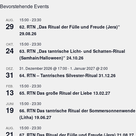
Bevorstehende Events
15:00
-
23:30
AUG.
29
62. RTN „Das Ritual der Fülle und Freude (Jera)“
29.08.26
15:00
-
23:30
OKT.
24
63. RTN „Das tantrische Licht- und Schatten-Ritual
(Samhain/Halloween)“ 24.10.26
31. Dezember 2026 @ 17:00
-
1. Januar 2027 @ 2:00
DEZ.
31
64. RTN – Tantrisches Silvester-Ritual 31.12.26
15:00
-
23:30
FEB.
13
65. RTN Das große Ritual der Liebe 13.02.27
15:00
-
23:30
JUNI
19
66. RTN Das tantrische Ritual der Sommersonnenwende
(Litha) 19.06.27
15:00
-
23:30
AUG.
21
67. RTN Das Ritual der Fülle und Freude (Jera) 21.08.27