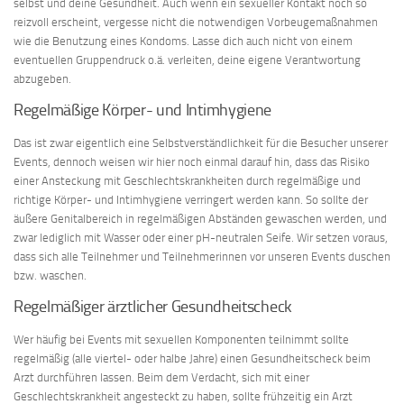
selbst und deine Gesundheit. Auch wenn ein sexueller Kontakt noch so
reizvoll erscheint, vergesse nicht die notwendigen Vorbeugemaßnahmen
wie die Benutzung eines Kondoms. Lasse dich auch nicht von einem
eventuellen Gruppendruck o.ä. verleiten, deine eigene Verantwortung
abzugeben.
Regelmäßige Körper- und Intimhygiene
Das ist zwar eigentlich eine Selbstverständlichkeit für die Besucher unserer
Events, dennoch weisen wir hier noch einmal darauf hin, dass das Risiko
einer Ansteckung mit Geschlechtskrankheiten durch regelmäßige und
richtige Körper- und Intimhygiene verringert werden kann. So sollte der
äußere Genitalbereich in regelmäßigen Abständen gewaschen werden, und
zwar lediglich mit Wasser oder einer pH-neutralen Seife. Wir setzen voraus,
dass sich alle Teilnehmer und Teilnehmerinnen vor unseren Events duschen
bzw. waschen.
Regelmäßiger ärztlicher Gesundheitscheck
Wer häufig bei Events mit sexuellen Komponenten teilnimmt sollte
regelmäßig (alle viertel- oder halbe Jahre) einen Gesundheitscheck beim
Arzt durchführen lassen. Beim dem Verdacht, sich mit einer
Geschlechtskrankheit angesteckt zu haben, sollte frühzeitig ein Arzt