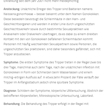
Erkrankung seit dem Jahr 2001 nicht mehr meldepflichtig.
Ansteckung:
Ursächliche Erreger des Tripper sind Bakterien namens
Neisseria gonorrhoeae – besser bekannt unter dem Namen Gonokokken.
Diese besiedeln bevorzugt die Schleimhäute in den Harn- und
Geschlechtsorganen und werden in erster Linie durch ungeschützten
Geschlechtsverkehr sowie durch bestimmte Sexualpraktiken wie
Analverkehr oder Oralverkehr übertragen, da es dabei zu einem direkten
Kontakt mit den von Gonokokken befallenen Schleimhäuten kommt.
Personen mit häufig wechselnden Sexualpartnern sowie Personen, die
ungeschützten Sex praktizieren, sind daher besonders gefährdet, sich mit
Tripper anzustecken.
Symptome:
Die ersten Symptome des Tripper treten in der Regel zwei bis
drei Tage, manchmal auch zehn Tage, nach der ursächlichen Infektion mit
Gonokokken in Form von Schmerzen beim Wasserlassen und einem
milchig-eitrigen Ausfluss auf. In etwa zehn Prozent der Fälle verläuft der
Tripper im Anfangsstadium jedoch ohne spürbare Symptome.
Diagnose:
Schildern der Symptome, körperliche UNtersuchung, Abstrich der
betroffenen Körperstellen, Mikroskopische Untersuchung, Labortest.
Behandlung:
Die Behandlung des Tripper erfolgt in der Regel mit